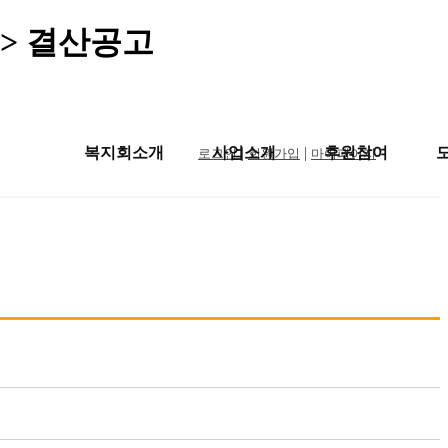
 > 결산공고
복지회소개
사업소개
|
|
후원참여
로그인
회원가입
마이페이지