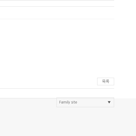
목록
Family site
▼